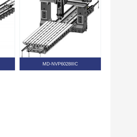
MD-NVP6028ⅢC