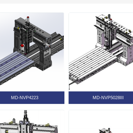
MD-NVP4223
MD-NVP5028Ⅲ